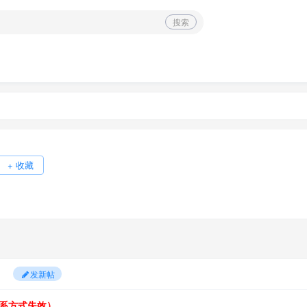
搜索
+ 收藏
发新帖
系方式失效）