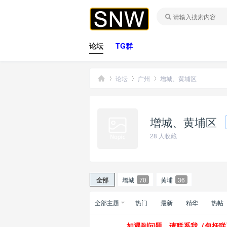
论坛
TG群
论坛
广州
增城、黄埔区
增城、黄埔区
桑
»
›
›
28
人收藏
全部
增城
70
黄埔
36
全部主题
热门
最新
精华
热帖
拿
如遇到问题，请联系我（包括联