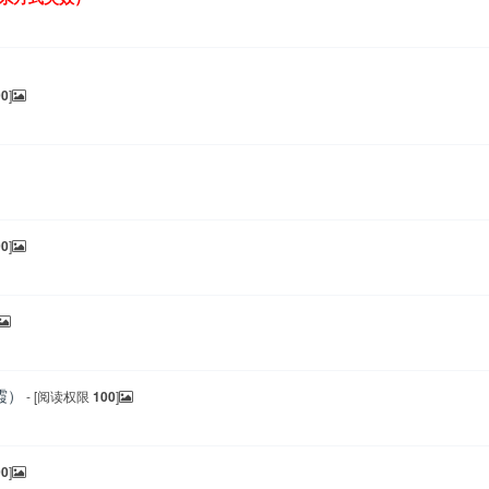
00
]
00
]
霞）
- [阅读权限
100
]
00
]