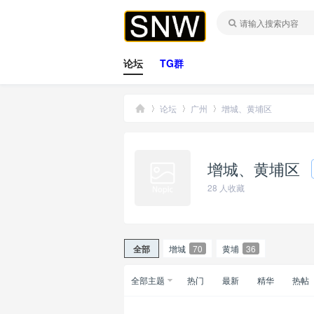
论坛
TG群
论坛
广州
增城、黄埔区
增城、黄埔区
桑
»
›
›
28
人收藏
全部
增城
70
黄埔
36
全部主题
热门
最新
精华
热帖
拿