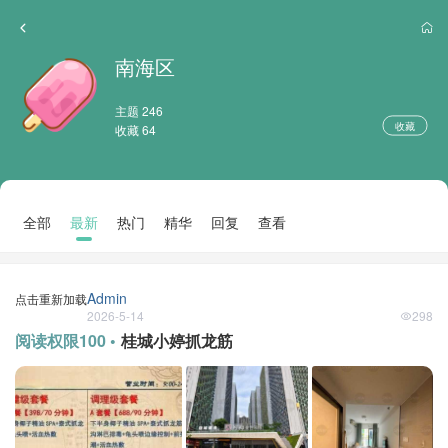
南海区
主题 246
收藏
收藏 64
全部
最新
热门
精华
回复
查看
Admin
点击重新加载
2026-5-14
298
阅读权限100 •
桂城小婷抓龙筋