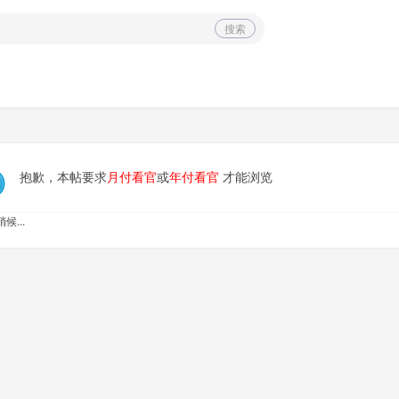
搜索
抱歉，本帖要求
月付看官
或
年付看官
才能浏览
候...