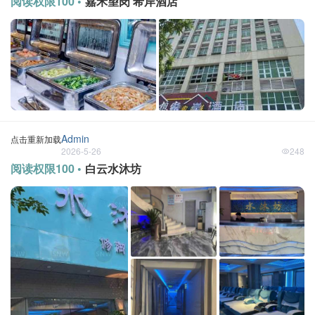
阅读权限100 •
嘉禾望岗 希岸酒店
Admin
点击重新加载
2026-5-26
248
阅读权限100 •
白云水沐坊