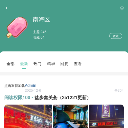
南海区
主题 246
收藏
收藏 64
全部
最新
热门
精华
回复
查看
Admin
点击重新加载
2025-12-6
304
阅读权限100 •
盐步鑫美荟（251221更新）