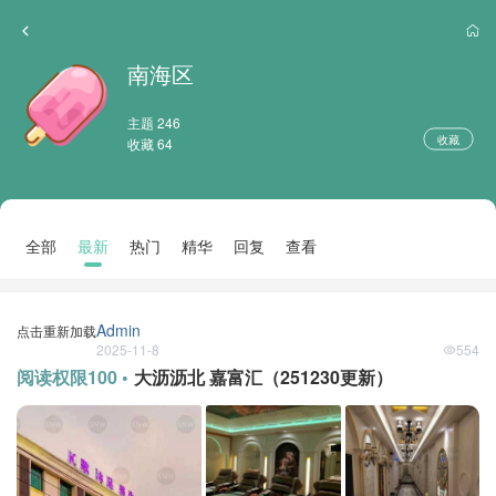
南海区
主题 246
收藏
收藏 64
全部
最新
热门
精华
回复
查看
Admin
点击重新加载
2025-11-8
554
阅读权限100 •
大沥沥北 嘉富汇（251230更新）