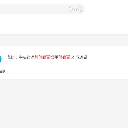
搜索
抱歉，本帖要求
月付看官
或
年付看官
才能浏览
候...