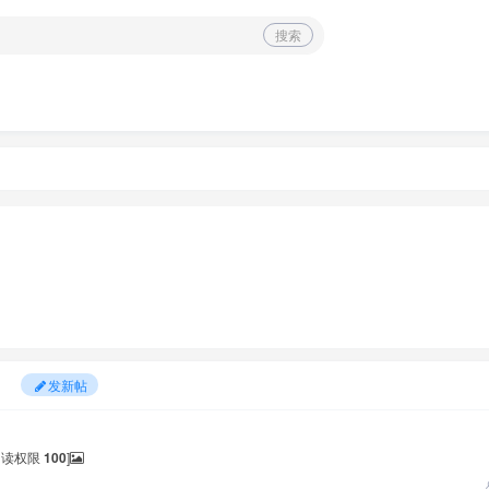
搜索
发新帖
[阅读权限
100
]