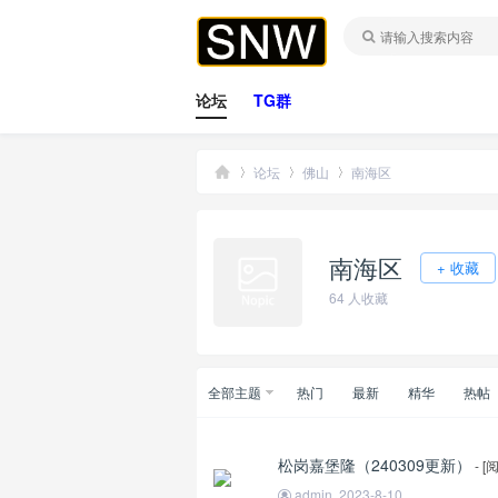
论坛
TG群
论坛
佛山
南海区
南海区
桑
»
›
›
+ 收藏
64
人收藏
全部主题
热门
最新
精华
热帖
松岗嘉堡隆（240309更新）
- 
拿
admin
2023-8-10