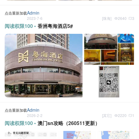
Admin
点击重新加载
2023-7-6
[
珠海
]
2640
3
阅读权限100 •
香洲粤海酒店5#
Admin
点击重新加载
2026-2-2
[
其它
]
2220
1
阅读权限100 •
澳门sn攻略（260511更新）