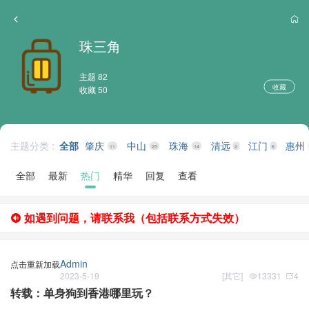
珠三角
主题 82
收藏
收藏 50
主题分类 :
全部
肇庆
中山
珠海
清远
江门
惠州
11
25
14
2
6
全部
最新
热门
精华
回复
查看
如遇到问题，请联系我（包括联系方式失效）
Admin
点击重新加载
2023-5-19
[
其它
]
13331
4
转载：单身狗到香港哪里玩？