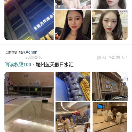
Admin
点击重新加载
2023-2-16
[
肇庆
]
2138
4
阅读权限100 •
端州蓝天假日水汇