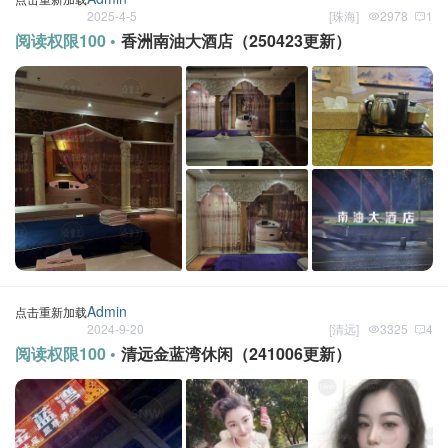
2025-4-5
[
珠海
]
2978
1
阅读权限100 •
香洲南油大酒店（250423更新）
Admin
点击重新加载
2024-9-20
[
清远
]
3325
4
阅读权限100 •
清远金蓝湾休闲（241006更新）