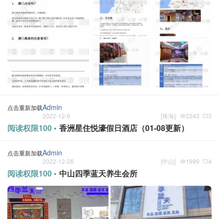
Admin
点击重新加载
2022-12-6
[
珠海
]
2243
3
阅读权限100 •
香洲星住悦濠假日酒店（01-08更新）
Admin
点击重新加载
2022-12-26
[
中山
]
1999
4
阅读权限100 •
中山四季蓝天养生会所