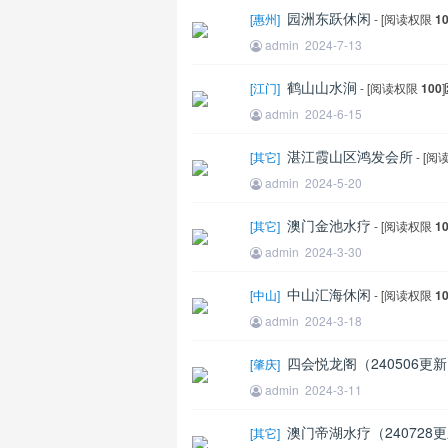
园洲东跃休闲
[
惠州
]
- [阅读权限
1
admin
2024-7-13
鹤山山水涧
[
江门
]
- [阅读权限
100
]
admin
2024-6-15
湛江霞山区鸿发会所
[
其它
]
- [
admin
2024-5-20
澳门金池水疗
[
其它
]
- [阅读权限
1
admin
2024-3-30
中山汇海休闲
[
中山
]
- [阅读权限
1
admin
2024-3-18
四会悦龙阁（240506更
[
肇庆
]
admin
2024-3-11
澳门帝湖水疗（240728
[
其它
]