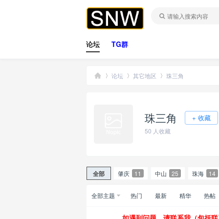
论坛
TG群
论坛
其它地区
珠三角
珠三角
桑
»
›
›
+ 收藏
50
人收藏
全部
肇庆
11
中山
25
珠海
14
全部主题
热门
最新
精华
热帖
拿
如遇到问题，请联系我（包括联