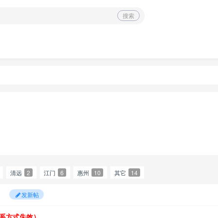
搜索
清远
2
江门
6
惠州
10
其它
14
发新帖
系方式失效）