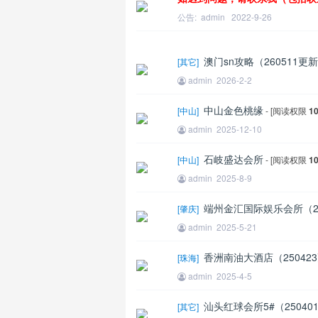
公告:
admin
2022-9-26
澳门sn攻略（260511更
[
其它
]
admin
2026-2-2
中山金色桃缘
[
中山
]
- [阅读权限
1
admin
2025-12-10
王
石岐盛达会所
[
中山
]
- [阅读权限
1
admin
2025-8-9
端州金汇国际娱乐会所（25
[
肇庆
]
admin
2025-5-21
香洲南油大酒店（25042
[
珠海
]
admin
2025-4-5
汕头红球会所5#（25040
[
其它
]