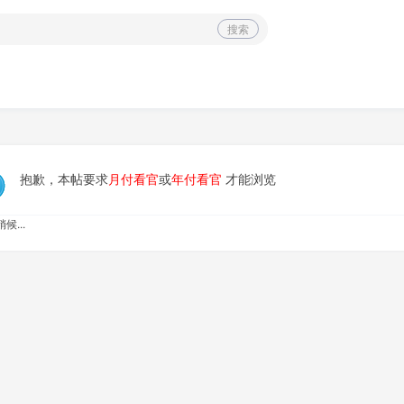
搜索
抱歉，本帖要求
月付看官
或
年付看官
才能浏览
候...