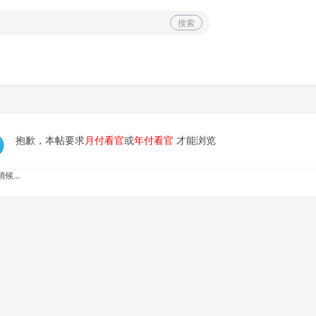
搜索
抱歉，本帖要求
月付看官
或
年付看官
才能浏览
候...