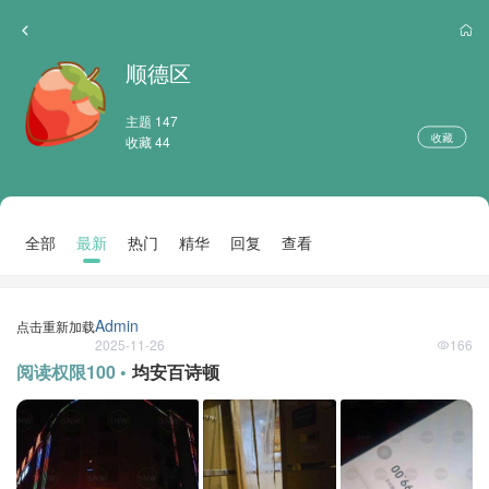
顺德区
主题 147
收藏
收藏 44
全部
最新
热门
精华
回复
查看
Admin
点击重新加载
2025-11-26
166
阅读权限100 •
均安百诗顿