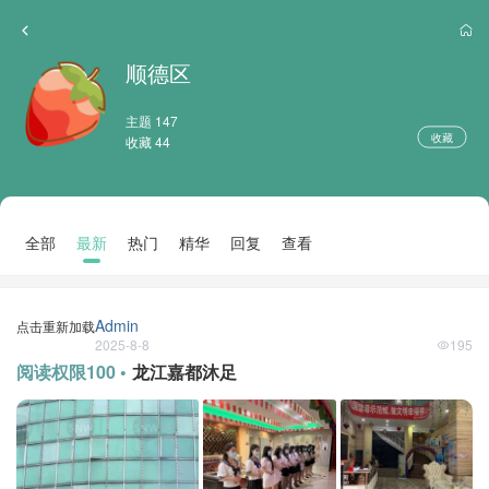
顺德区
主题 147
收藏
收藏 44
全部
最新
热门
精华
回复
查看
Admin
点击重新加载
2025-8-8
195
阅读权限100 •
龙江嘉都沐足