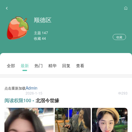
顺德区
主题 147
收藏
收藏 44
全部
最新
热门
精华
回复
查看
Admin
点击重新加载
2026-1-15
293
阅读权限100 •
北滘今世缘