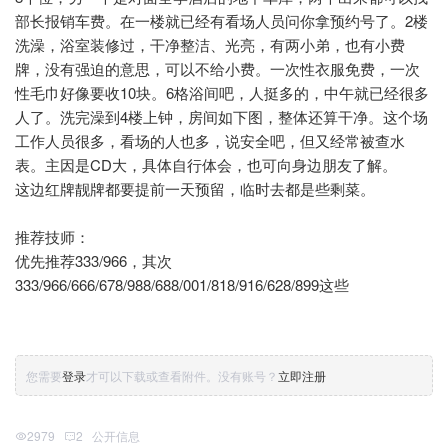
部长报销车费。在一楼就已经有看场人员问你拿预约号了。2楼
洗澡，浴室装修过，干净整洁、光亮，有两小弟，也有小费
牌，没有强迫的意思，可以不给小费。一次性衣服免费，一次
性毛巾好像要收10块。6格浴间吧，人挺多的，中午就已经很多
人了。洗完澡到4楼上钟，房间如下图，整体还算干净。这个场
工作人员很多，看场的人也多，说安全吧，但又经常被查水
表。主因是CD大，具体自行体会，也可向身边朋友了解。
这边红牌靓牌都要提前一天预留，临时去都是些剩菜。
推荐技师：
优先推荐333/966，其次
333/966/666/678/988/688/001/818/916/628/899这些
您需要
登录
才可以下载或查看附件。没有账号？
立即注册
2979
2
公开信息