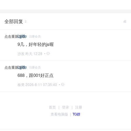
全部回复
2
Ljjlife
点击重新加载
注册会员
9几，好年轻的js喔
沙发
昨天 12:28 •
Ljjlife
点击重新加载
注册会员
688，跟001好正点
板凳
2026-8-11 07:35:40 •
首页
|
登录
|
注册
查看电脑版
|
TG群