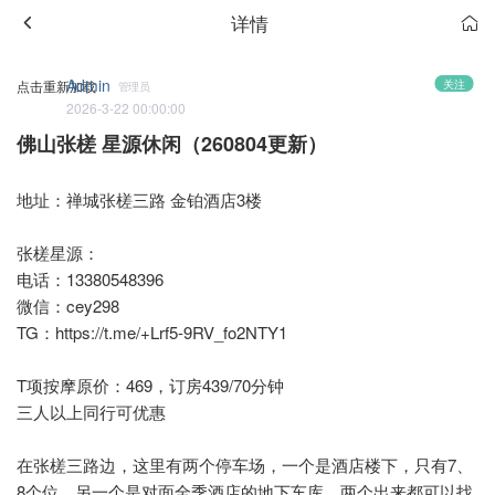
详情
Admin
关注
点击重新加载
管理员
2026-3-22 00:00:00
佛山张槎 星源休闲（260804更新）
地址：禅城张槎三路 金铂酒店3楼
张槎星源：
电话：13380548396
微信：cey298
TG：
https://t.me/+Lrf5-9RV_fo2NTY1
T项按摩原价：469，订房439/70分钟
三人以上同行可优惠
在张槎三路边，这里有两个停车场，一个是酒店楼下，只有7、
8个位，另一个是对面全季酒店的地下车库，两个出来都可以找