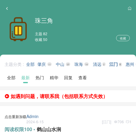
珠三角
主题 82
收藏
收藏 50
主题分类 :
全部
肇庆
中山
珠海
清远
江门
惠州
11
25
14
2
6
全部
最新
热门
精华
回复
查看
如遇到问题，请联系我（包括联系方式失效）
Admin
点击重新加载
2024-6-15
[
江门
]
706
1
阅读权限100 •
鹤山山水涧