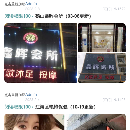
2023-2-9
[
江门
]
1
Admin
点击重新加载
2023-2-8
[
江门
]
1572
阅读权限100 •
鹤山鑫晖会所（03-06更新）
Admin
点击重新加载
2023-2-4
[
江门
]
1406
阅读权限100 •
江海区艳艳保健（10-19更新）