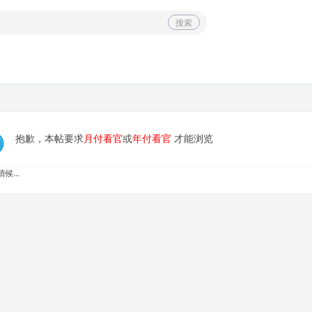
搜索
抱歉，本帖要求
月付看官
或
年付看官
才能浏览
候...