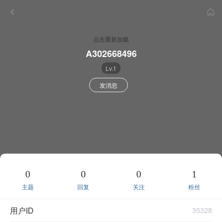
点击重新加载
A302668496
Lv.1
发消息
0
0
0
1
主题
回复
关注
粉丝
用户ID
35328