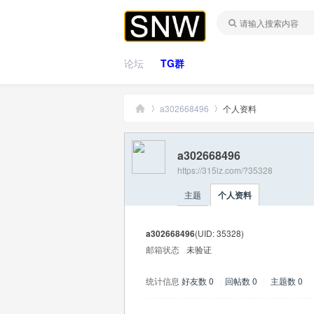
论坛
TG群
a302668496
个人资料
a302668496
桑
›
›
https://315lz.com/?35328
主题
个人资料
a302668496
(UID: 35328)
邮箱状态
未验证
统计信息
好友数 0
|
回帖数 0
|
主题数 0
拿