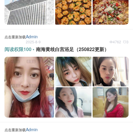
Admin
点击重新加载
2025-8-9
4762
3
阅读权限100 •
南海黄歧白宫浴足（250822更新）
Admin
点击重新加载