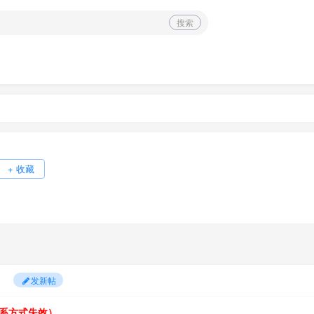
搜索
+ 收藏
发新帖
系方式失效）