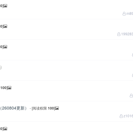
00
]
m89
00
]
19928
00
]
限
100
]
60804更新）
- [阅读权限
100
]
z101
00
]