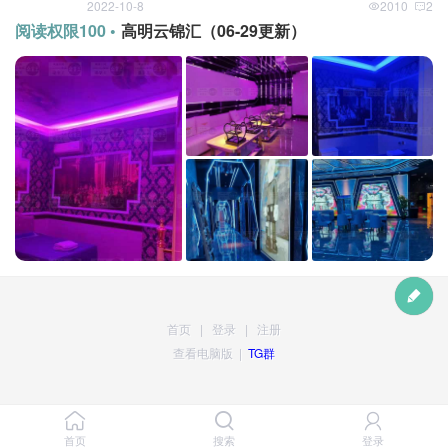
2022-10-8
2010
2
阅读权限100 •
高明云锦汇（06-29更新）
首页
|
登录
|
注册
查看电脑版
|
TG群
首页
搜索
登录