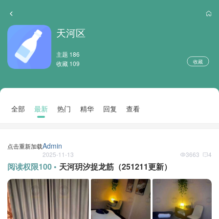
天河区
主题 186
收藏
收藏 109
全部
最新
热门
精华
回复
查看
Admin
点击重新加载
2025-11-13
3663
4
阅读权限100 •
天河玥汐捉龙筋（251211更新）