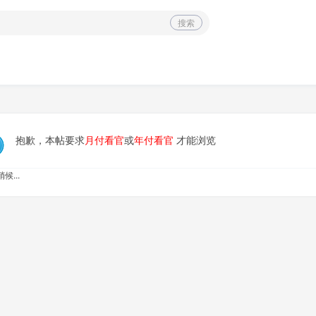
搜索
抱歉，本帖要求
月付看官
或
年付看官
才能浏览
候...