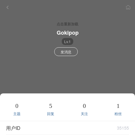
点击重新加载
Gokipop
Lv.1
发消息
0
5
0
1
主题
回复
关注
粉丝
用户ID
35155