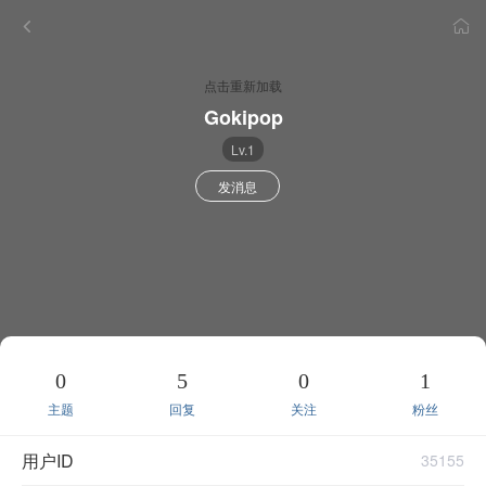
点击重新加载
Gokipop
Lv.1
发消息
0
5
0
1
主题
回复
关注
粉丝
用户ID
35155