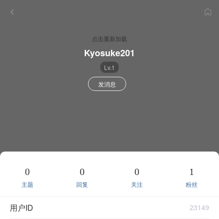
点击重新加载
Kyosuke201
Lv.1
发消息
0
0
0
1
主题
回复
关注
粉丝
用户ID
23149