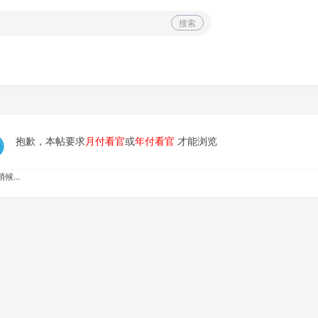
搜索
抱歉，本帖要求
月付看官
或
年付看官
才能浏览
候...