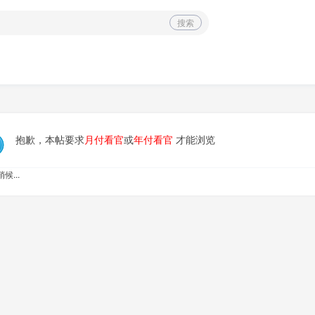
搜索
抱歉，本帖要求
月付看官
或
年付看官
才能浏览
候...