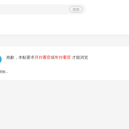
搜索
抱歉，本帖要求
月付看官
或
年付看官
才能浏览
候...