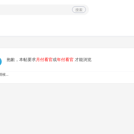
搜索
抱歉，本帖要求
月付看官
或
年付看官
才能浏览
候...