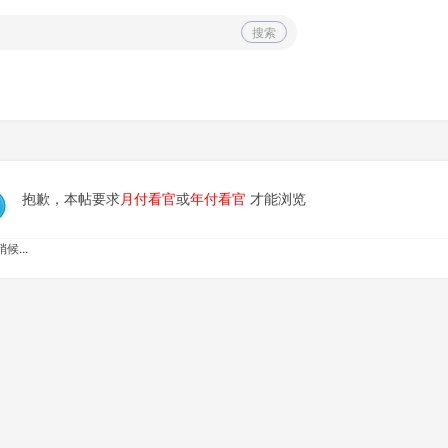
搜索
抱歉，本帖要求
月付看官
或
年付看官
才能浏览
候...