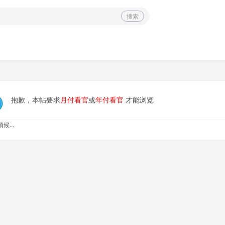
搜索
抱歉，本帖要求
月付看官
或
年付看官
才能浏览
候...