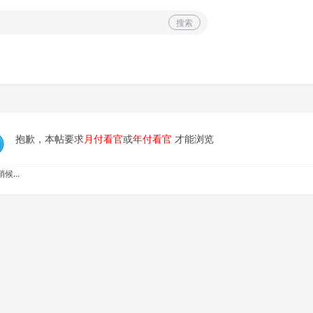
搜索
抱歉，本帖要求
月付看官
或
年付看官
才能浏览
候...