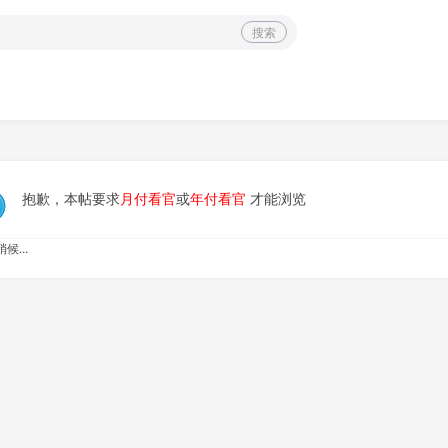
搜索
抱歉，本帖要求
月付看官
或
年付看官
才能浏览
候...