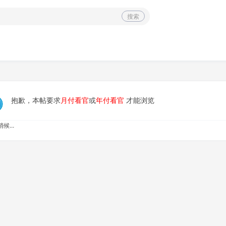
搜索
抱歉，本帖要求
月付看官
或
年付看官
才能浏览
候...