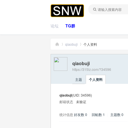
论坛
TG群
qiaobuji
个人资料
qiaobuji
桑
›
›
https://315lz.com/?34596
主题
个人资料
qiaobuji
(UID: 34596)
邮箱状态
未验证
统计信息
好友数 0
|
回帖数 1
|
主题数 0
拿