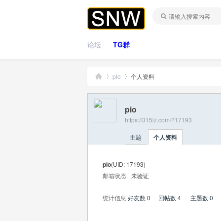
论坛
TG群
pio
个人资料
pio
桑
›
›
https://315lz.com/?17193
主题
个人资料
pio
(UID: 17193)
邮箱状态
未验证
统计信息
好友数 0
|
回帖数 4
|
主题数 0
拿