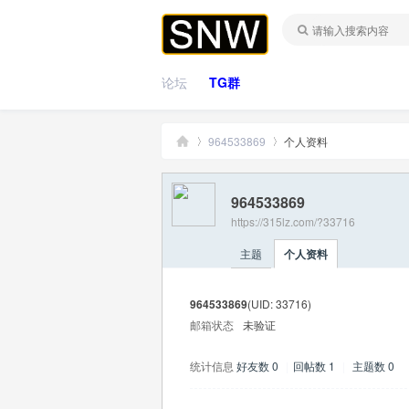
论坛
TG群
964533869
个人资料
964533869
桑
›
›
https://315lz.com/?33716
主题
个人资料
964533869
(UID: 33716)
邮箱状态
未验证
统计信息
好友数 0
|
回帖数 1
|
主题数 0
拿