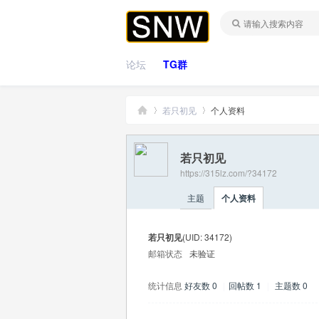
论坛
TG群
若只初见
个人资料
若只初见
桑
›
›
https://315lz.com/?34172
主题
个人资料
若只初见
(UID: 34172)
邮箱状态
未验证
统计信息
好友数 0
|
回帖数 1
|
主题数 0
拿