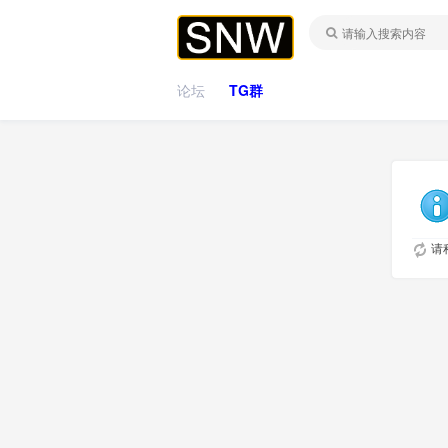
论坛
TG群
请稍