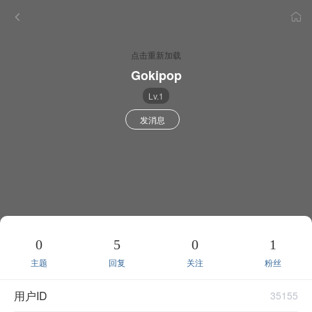
点击重新加载
Gokipop
Lv.1
发消息
0
5
0
1
主题
回复
关注
粉丝
用户ID
35155