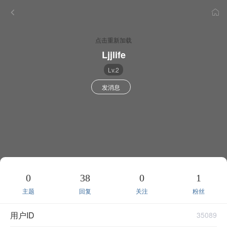
点击重新加载
Ljjlife
Lv.2
发消息
0
38
0
1
主题
回复
关注
粉丝
用户ID
35089