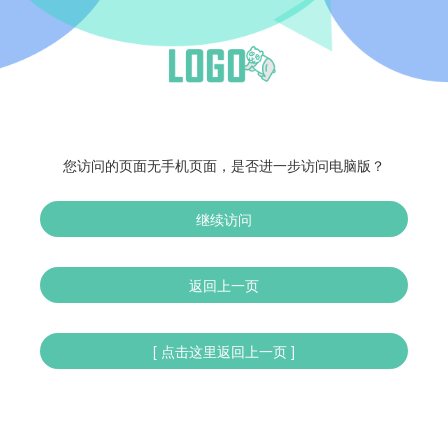
您访问的页面无手机页面，是否进一步访问电脑版？
继续访问
返回上一页
[ 点击这里返回上一页 ]