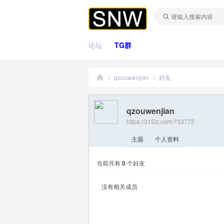
论坛
TG群
qzouwenjian
好友
qzouwenjian
桑
›
›
https://315lz.com/?33772
主题
个人资料
当前共有
0
个好友
没有相关成员
拿