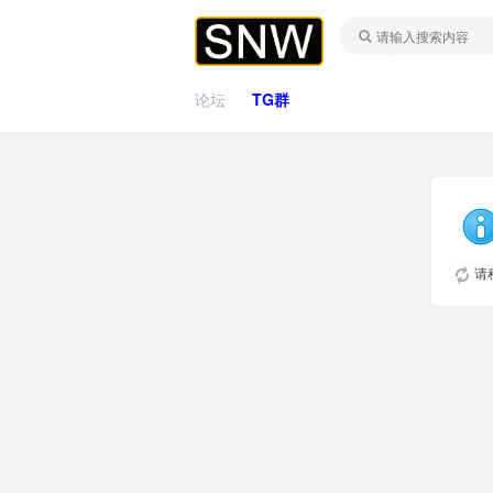
论坛
TG群
请稍