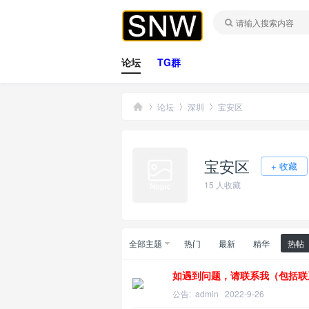
论坛
TG群
论坛
深圳
宝安区
宝安区
桑
»
›
›
+ 收藏
15
人收藏
全部主题
热门
最新
精华
热帖
如遇到问题，请联系我（包括联
公告:
admin
2022-9-26
拿