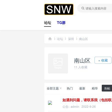
论坛
TG群
论坛
深圳
南山区
南山区
桑
»
›
›
+ 收藏
11
人收藏
全部主题
热门
最新
精华
热帖
如遇到问题，请联系我（包括联
公告:
admin
2022-9-26
拿